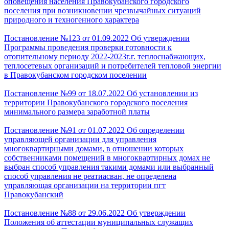
оповещения населения Правокубанского городского
поселения при возникновении чрезвычайных ситуаций
природного и техногенного характера
Постановление №123 от 01.09.2022 Об утверждении
Программы проведения проверки готовности к
отопительному периоду 2022-2023г.г. теплоснабжающих,
теплосетевых организаций и потребителей тепловой энергии
в Правокубанском городском поселении
Постановление №99 от 18.07.2022 Об установлении из
территории Правокубанского городского поселения
минимального размера заработной платы
Постановление №91 от 01.07.2022 Об определении
управляющей организации для управления
многоквартирными домами, в отношении которых
собственниками помещений в многоквартирных домах не
выбран способ управления такими домами или выбранный
способ управления не реатиасван, не определена
управляющая организации на территории пгт
Правокубанский
Постановление №88 от 29.06.2022 Об утверждении
Положения об аттестации муниципальных служащих